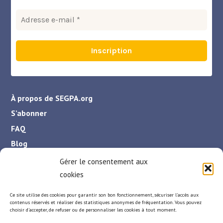
À propos de SEGPA.org
S’abonner
FAQ
Blog
Contact
Gérer le consentement aux
Qu’est-ce la SEGPA ?
cookies
Politique de cookies (UE)
Ce site utilise des cookies pour garantir son bon fonctionnement, sécuriser l’accès aux
Politique de confidentialité
contenus réservés et réaliser des statistiques anonymes de fréquentation. Vous pouvez
choisir d'accepter, de refuser ou de personnaliser les cookies à tout moment.
Mentions légales